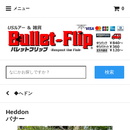
0
メニュー
検索
◆
へドン
Heddon
バナー