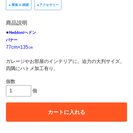
●
看板 & 雑貨
●
アクセサリー
商品説明
●
Heddon/へドン
バナー
77cm×135㎝
ガレージやお部屋のインテリアに。迫力の大判サイズ。
四隅にハトメ加工有り。
個数
個
カートに入れる