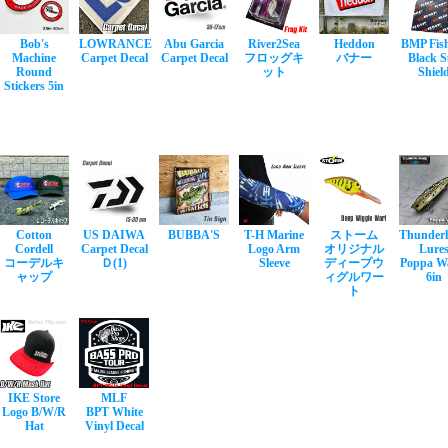
Bob's
LOWRANCE
Abu Garcia
River2Sea
Heddon
BMP Fis
Machine
Carpet Decal
Carpet Decal
フロッグキ
バナー
Black 
Round
ット
Shiel
Stickers 5in
Cotton
US DAIWA
BUBBA'S
T-H Marine
ストーム
Thunder
Cordell
Carpet Decal
Logo Arm
オリジナル
Lure
コーデルキ
Ｄ(1)
Sleeve
ディープウ
Poppa W
ャップ
ィグルワー
6in
ト
IKE Store
MLF
Logo B/W/R
BPT White
Hat
Vinyl Decal