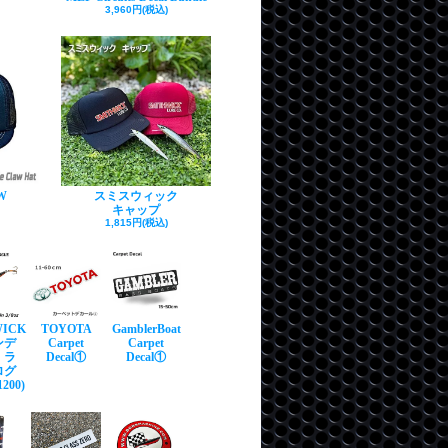
3,960円(税込)
W
スミスウィック
キャップ
1,815円(税込)
WICK
TOYOTA
GamblerBoat
ンデ
Carpet
Carpet
・ラ
Decal①
Decal①
ログ
200)