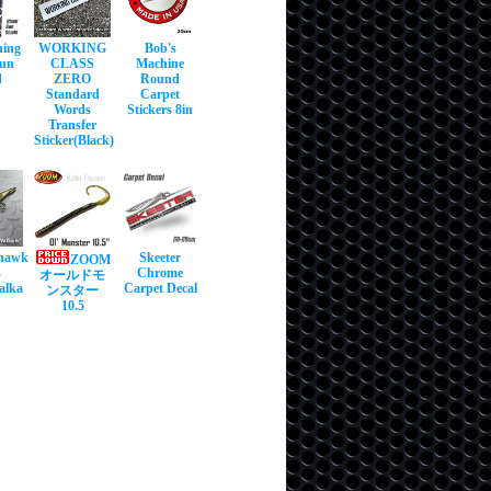
hing
WORKING
Bob's
Sun
CLASS
Machine
d
ZERO
Round
Standard
Carpet
Words
Stickers 8in
Transfer
Sticker(Black)
hawk
Skeeter
ZOOM
s
Chrome
オールドモ
alka
Carpet Decal
ンスター
10.5