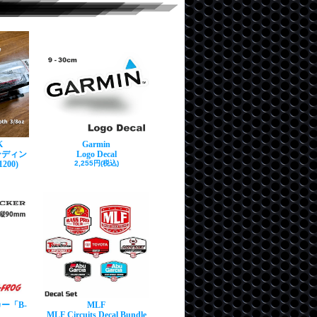
K
Garmin
ンディン
Logo Decal
200)
2,255円(税込)
ー「B-
MLF
MLF Circuits Decal Bundle