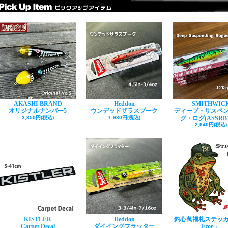
AKASHI BRAND
Heddon
SMITHWIC
オリジナルナンバー5
ウンデッドザラスプーク
ディープ・サスペ
3,850円(税込)
1,980円(税込)
グ・ログ(ASSRB1
2,640円(税込)
KISTLER
Heddon
釣心萬福札ステッカ
Carpet Decal
ダイイングフラッター
Frog」