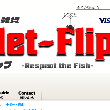
ム
>
◆
ボート関連