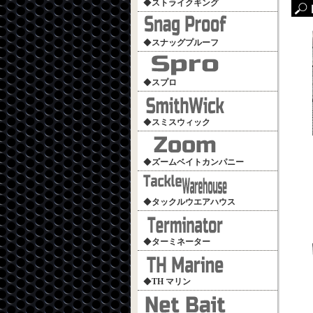
◆
ストライクキング
◆
スナッグプルーフ
◆
スプロ
◆
スミスウィック
◆
ズームベイトカンパニー
◆
タックルウエアハウス
◆
ターミネーター
◆
TH マリン