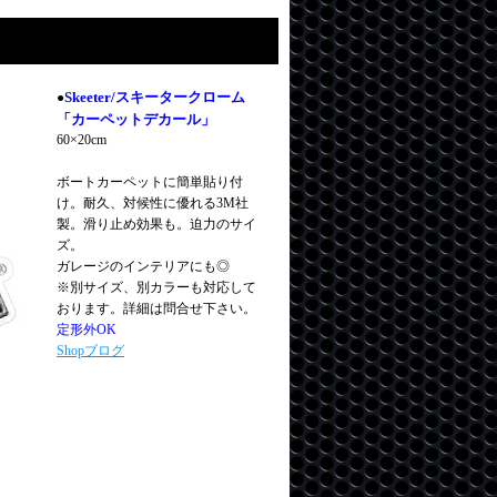
Skeeter/スキータークローム
●
「カーペットデカール」
60×20cm
ボートカーペットに簡単貼り付
け。耐久、対候性に優れる3M社
製。滑り止め効果も。迫力のサイ
ズ。
ガレージのインテリアにも◎
※別サイズ、別カラーも対応して
おります。詳細は問合せ下さい。
定形外OK
Shopブログ