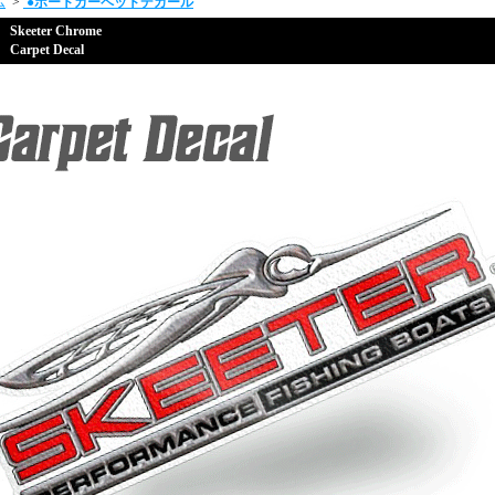
ム
>
●
ボートカーペットデカール
Skeeter Chrome
Carpet Decal