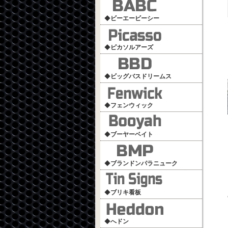
◆
ビーエービーシー
◆
ピカソルアーズ
◆
ビッグバスドリームス
◆
フェンウィック
◆
ブーヤーベイト
◆
ブランドンパラニューク
◆
ブリキ看板
◆
へドン