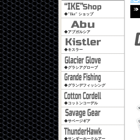
ホー
◆
"Ike" ショップ
◆
アブガルシア
◆
キスラー
◆
グラシアグローブ
◆
グランデフィッシング
◆
コットンコーデル
◆
サベージギア
◆
サンダーホークルアー