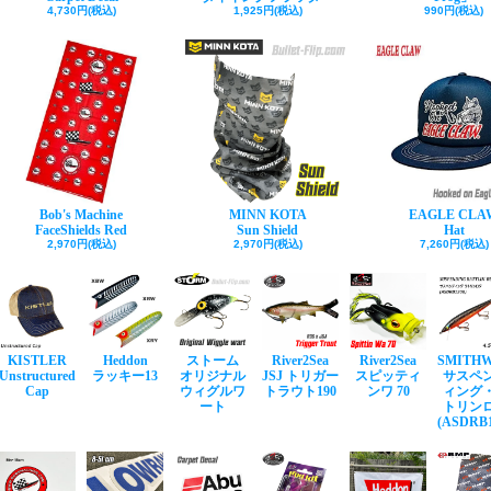
4,730円(税込)
1,925円(税込)
990円(税込)
Bob's Machine
MINN KOTA
EAGLE CLA
FaceShields Red
Sun Shield
Hat
2,970円(税込)
2,970円(税込)
7,260円(税込)
KISTLER
Heddon
ストーム
River2Sea
River2Sea
SMITH
Unstructured
ラッキー13
オリジナル
JSJ トリガー
スピッティ
サスペ
Cap
ウィグルワ
トラウト190
ンワ 70
ィング
ート
トリン
(ASDRB1