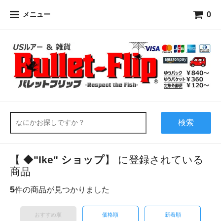
0
メニュー
検索
【 ◆
"Ike" ショップ
】 に登録されている
商品
5
件の商品が見つかりました
おすすめ順
価格順
新着順