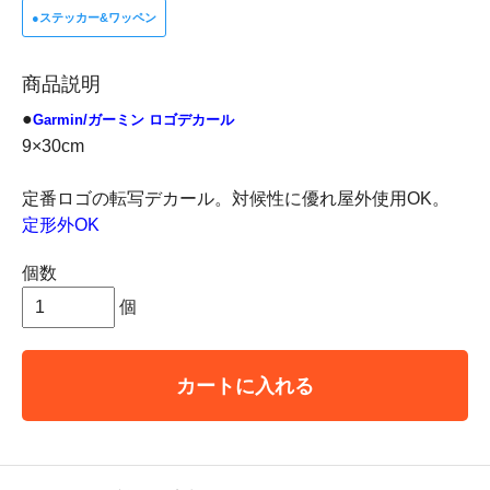
●
ステッカー&ワッペン
商品説明
●
Garmin/ガーミン ロゴデカール
9×30cm
定番ロゴの転写デカール。対候性に優れ屋外使用OK。
定形外OK
個数
個
カートに入れる