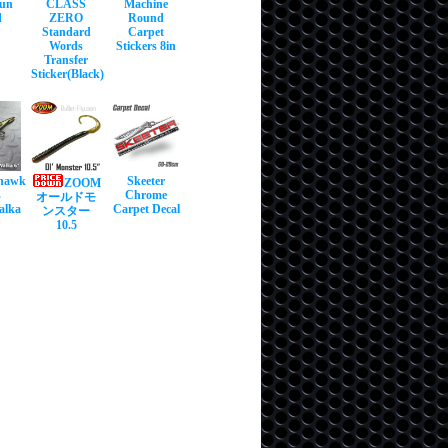
Sun
CLASS
Machine
d
ZERO
Round
Standard
Carpet
Words
Stickers 8in
Transfer
Sticker(Black)
hawk
Skeeter
ZOOM
s
Chrome
オールドモ
alka
Carpet Decal
ンスター
10.5