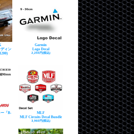
K
Garmin
ンディン
Logo Decal
200)
2,255円(税込)
ー「B-
MLF
MLF Circuits Decal Bundle
3,960円(税込)