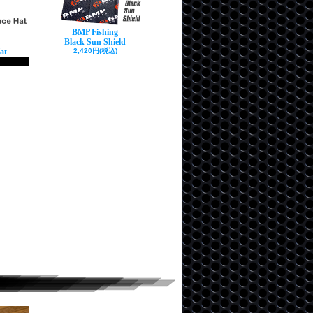
BMP Fishing
Black Sun Shield
at
2,420円(税込)