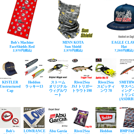
Bob's Machine
MINN KOTA
EAGLE CLA
FaceShields Red
Sun Shield
Hat
2,970円(税込)
2,970円(税込)
7,260円(税込)
KISTLER
Heddon
ストーム
River2Sea
River2Sea
SMITH
Unstructured
ラッキー13
オリジナル
JSJ トリガー
スピッティ
サスペ
Cap
ウィグルワ
トラウト190
ンワ 70
ィング
ート
トリン
(ASDRB1
Bob's
LOWRANCE
Abu Garcia
River2Sea
Heddon
BMP Fis