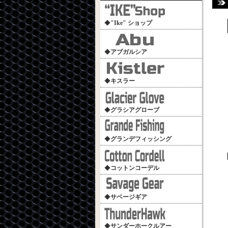
◆
"Ike" ショップ
◆
アブガルシア
◆
キスラー
◆
グラシアグローブ
◆
グランデフィッシング
◆
コットンコーデル
◆
サベージギア
◆
サンダーホークルアー