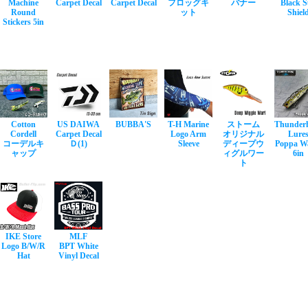
Machine
Carpet Decal
Carpet Decal
フロッグキ
バナー
Black 
Round
ット
Shiel
Stickers 5in
Cotton
US DAIWA
BUBBA'S
T-H Marine
ストーム
Thunder
Cordell
Carpet Decal
Logo Arm
オリジナル
Lure
コーデルキ
Ｄ(1)
Sleeve
ディープウ
Poppa W
ャップ
ィグルワー
6in
ト
IKE Store
MLF
Logo B/W/R
BPT White
Hat
Vinyl Decal