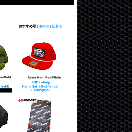
おすすめ順
|
価格順
|
新着順
BMP Fishing
Gold)
Retro Hat（Red-White)
7,150円(税込)