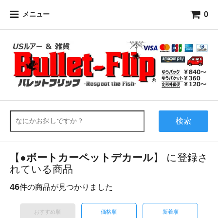
0
メニュー
検索
【●
ボートカーペットデカール
】 に登録さ
れている商品
46
件の商品が見つかりました
おすすめ順
価格順
新着順