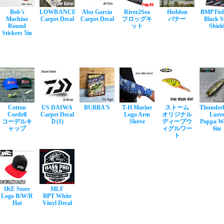
Bob's
LOWRANCE
Abu Garcia
River2Sea
Heddon
BMP Fis
Machine
Carpet Decal
Carpet Decal
フロッグキ
バナー
Black 
Round
ット
Shiel
Stickers 5in
Cotton
US DAIWA
BUBBA'S
T-H Marine
ストーム
Thunder
Cordell
Carpet Decal
Logo Arm
オリジナル
Lure
コーデルキ
Ｄ(1)
Sleeve
ディープウ
Poppa W
ャップ
ィグルワー
6in
ト
IKE Store
MLF
Logo B/W/R
BPT White
Hat
Vinyl Decal