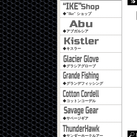
◆
"Ike" ショップ
◆
アブガルシア
◆
キスラー
◆
グラシアグローブ
◆
グランデフィッシング
◆
コットンコーデル
◆
サベージギア
◆
サンダーホークルアー