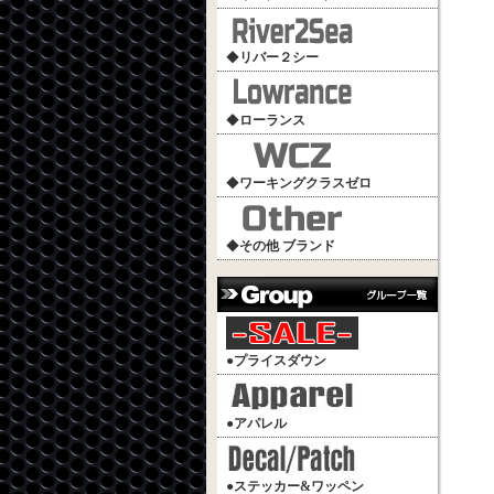
◆
リバー２シー
◆
ローランス
◆
ワーキングクラスゼロ
◆
その他 ブランド
●
プライスダウン
●
アパレル
●
ステッカー&ワッペン