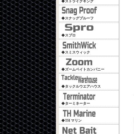
◆
ストライクキング
◆
スナッグプルーフ
◆
スプロ
◆
スミスウィック
◆
ズームベイトカンパニー
◆
タックルウエアハウス
◆
ターミネーター
◆
TH マリン