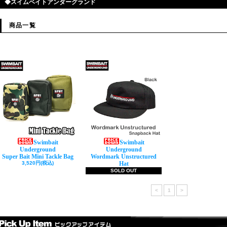
◆
スイムベイトアンダーグランド
商品一覧
Swimbait
Swimbait
Underground
Underground
Super Bait Mini Tackle Bag
Wordmark Unstructured
3,520円(税込)
Hat
SOLD OUT
<
1
>