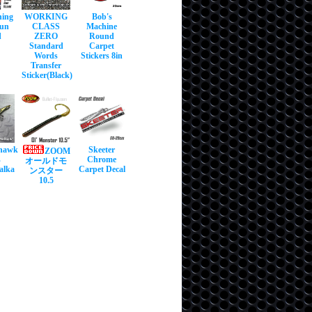
hing
WORKING
Bob's
Sun
CLASS
Machine
d
ZERO
Round
Standard
Carpet
Words
Stickers 8in
Transfer
Sticker(Black)
hawk
Skeeter
ZOOM
s
Chrome
オールドモ
alka
Carpet Decal
ンスター
10.5