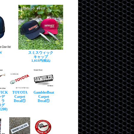
W
スミスウィック
キャップ
1,815円(税込)
WICK
TOYOTA
GamblerBoat
ンデ
Carpet
Carpet
・ラ
Decal①
Decal①
ログ
200)