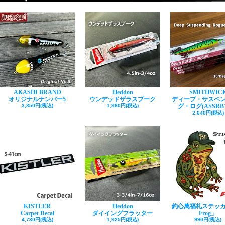
AKASHI BRAND
Heddon
SMITHWIC
オリジナルナンバー5
ウンデッドザラスプーク
ディープ・サスペ
3,850円(税込)
1,980円(税込)
グ・ログ(ASSRB1
2,640円(税込)
KISTLER
Heddon
釣心萬福札ステッカ
Carpet Decal
ダイイングフラッター
Frog」
4,730円(税込)
1,925円(税込)
990円(税込)