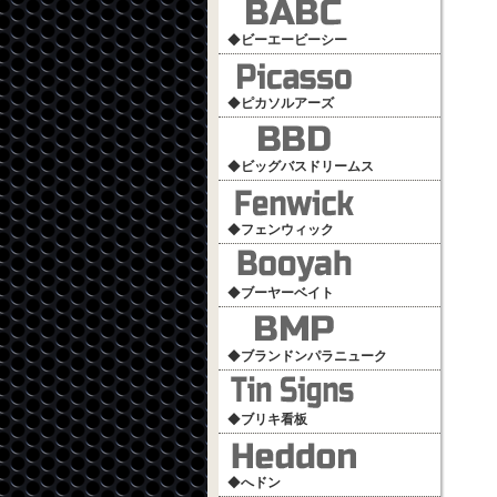
◆
ビーエービーシー
◆
ピカソルアーズ
◆
ビッグバスドリームス
◆
フェンウィック
◆
ブーヤーベイト
◆
ブランドンパラニューク
◆
ブリキ看板
◆
へドン