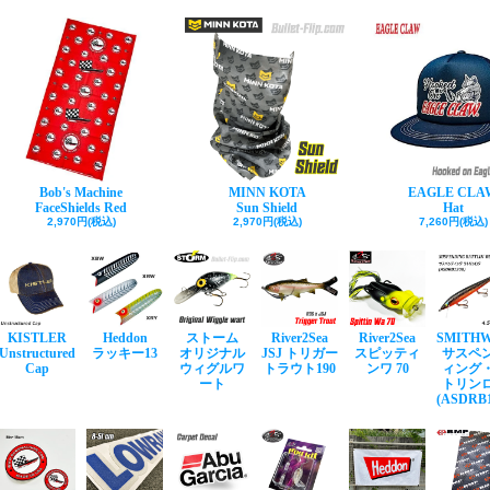
Bob's Machine
MINN KOTA
EAGLE CLA
FaceShields Red
Sun Shield
Hat
2,970円(税込)
2,970円(税込)
7,260円(税込)
KISTLER
Heddon
ストーム
River2Sea
River2Sea
SMITH
Unstructured
ラッキー13
オリジナル
JSJ トリガー
スピッティ
サスペ
Cap
ウィグルワ
トラウト190
ンワ 70
ィング
ート
トリン
(ASDRB1